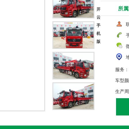
所属
开
云
联
手
机
手
版
微
地
服务：
车型颜
生产周