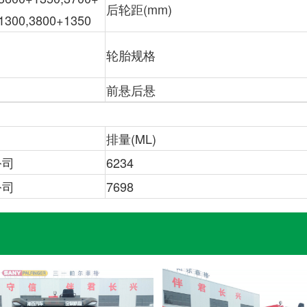
后轮距(mm)
1300,3800+1350
轮胎规格
前悬后悬
排量(ML)
公司
6234
?
?
公司
7698