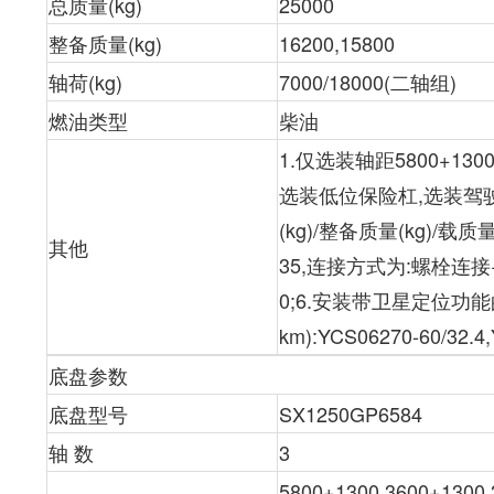
总质量(kg)
25000
整备质量(kg)
16200,15800
轴荷(kg)
7000/18000(二轴组)
燃油类型
柴油
1.仅选装轴距5800+1
选装低位保险杠,选装驾驶室
(kg)/整备质量(kg)/载质量
其他
35,连接方式为:螺栓连接
0;6.安装带卫星定位功能
km):YCS06270-60/32.4,
底盘参数
底盘型号
SX1250GP6584
轴 数
3
5800+1300,3600+1300,