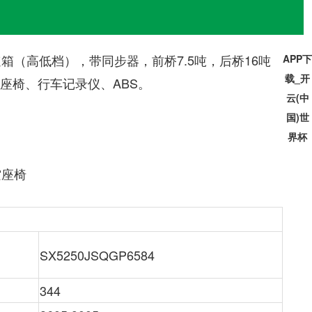
速箱（高低档），带同步器，前桥7.5吨，后桥16吨
APP下
载_开
气囊座椅、行车记录仪、ABS。
云(中
国)世
界杯
空座椅
SX5250JSQGP6584
344