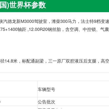
中国)世界杯参数
陕汽德龙新M3000驾驶室，潍柴300马力，法士特9档变
75+1400轴距 ,12.00R20钢丝胎，含空调、中控锁、
半径14.8米，标配通副梁，三一原厂双腔液压后支腿，高
车辆型号
0
公告批次