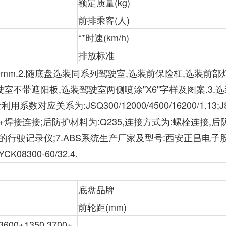
额定质量(kg)
前排乘客(人)
**时速(km/h)
排放标准
300mm.2.随底盘选装同系列驾驶室,选装前保险杠,选装前
不带遮阳板,选装驾驶室两侧喷涂"X6"字样及图案.3.选装货
利用系数对应关系为:JSQ300/12000/4500/16200/1.13;JS
+焊接连接;后防护材料为:Q235,连接方式为:螺栓连接,后防护断
的行驶记录仪;7.ABS系统生产厂家及型号:西安正昌电子股份有限
YCK08300-60/32.4.
底盘品牌
前轮距(mm)
3600+1350,3700+