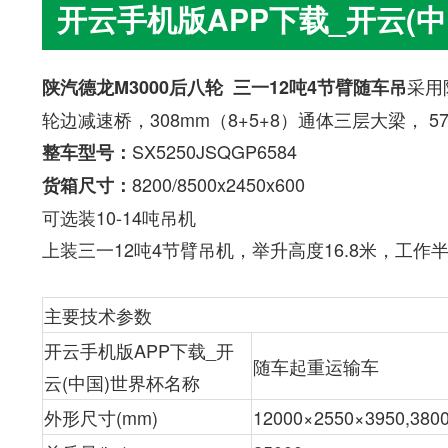
开云手机版APP下载_开云(
采用
陕汽德龙M3000后八轮 三一12吨4节臂随车吊
轮边减速桥，308mm（8+5+8）通体三层大梁， 57
SX5250JSQGP6584
整车型号：
8200/8500x2450x600
货箱尺寸：
可选装10-14吨吊机
上装三一12吨4节臂吊机，举升高度16.8米，工作
主要技术参数
开云手机版APP下载_开
随车起重运输车
云(中国)世界杯名称
外形尺寸(mm)
12000×2550×3950,380