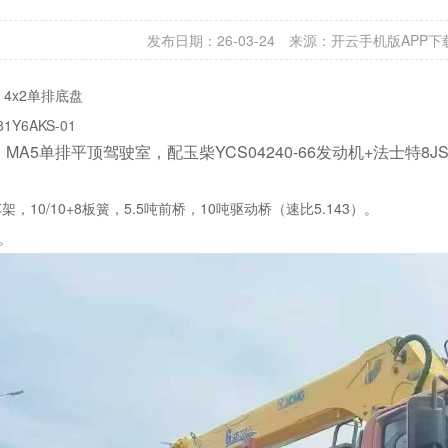
发布日期：26-03-24
来源：开云手机版APP下
 4x2单排底盘
Y6AKS-01
MA5单排平顶驾驶室，配玉柴YCS04240-66发动机+法士特8J
架，10/10+8板簧，5.5吨前桥，10吨驱动桥（速比5.143）。
米。