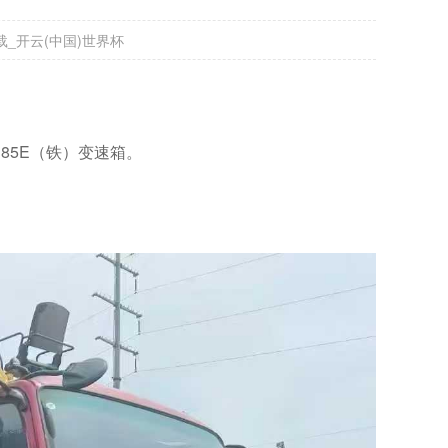
载_开云(中国)世界杯
S85E（铁）变速箱。