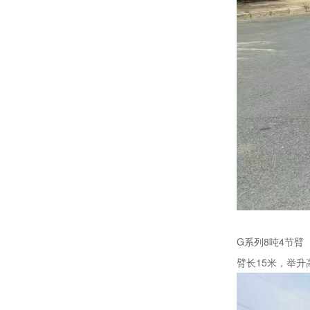
G系列8吨4节臂（
臂长15米，举升