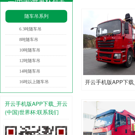
云(中国)世界杯列表
随车吊系列
6.3吨随车吊
8吨随车吊
10吨随车吊
12吨随车吊
14吨随车吊
开云手机版APP下载
16吨以上随车吊
界杯:陕汽16
开云手机版APP下载_开云
(中国)世界杯:联系我们