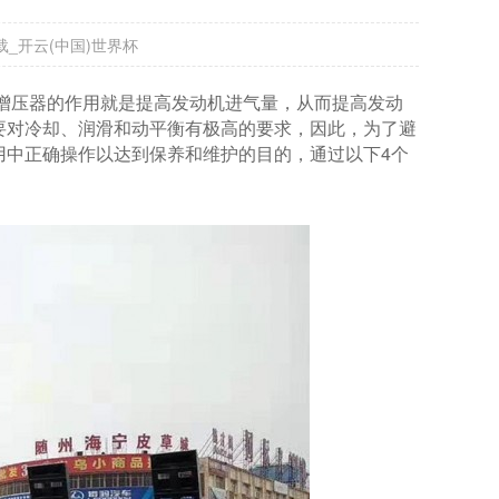
载_开云(中国)世界杯
增压器的作用就是提高发动机进气量，从而提高发动
要对冷却、润滑和动平衡有极高的要求，因此，为了避
用中正确操作以达到保养和维护的目的，通过以下4个