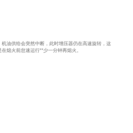
，机油供给会突然中断，此时增压器仍在高速旋转，这
在熄火前怠速运行**少一分钟再熄火。