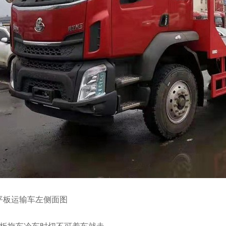
平板运输车左侧面图
平板拖车冷车时切不可着车就走