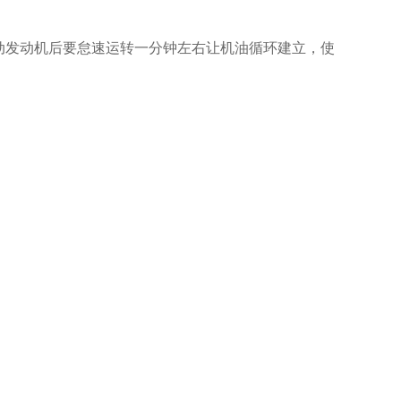
动发动机后要怠速运转一分钟左右让机油循环建立，使