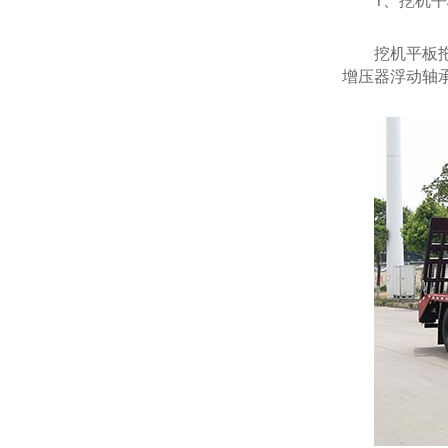
挖机平板
增压器浮动轴