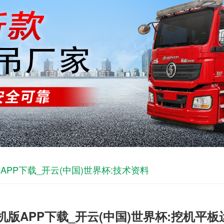
APP下载_开云(中国)世界杯:技术资料
机版APP下载_开云(中国)世界杯:挖机平