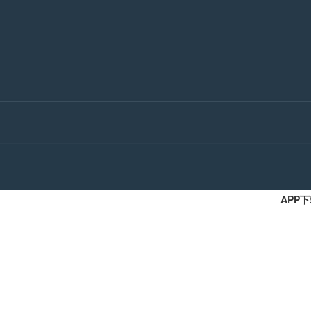
开云手机版APP下载_开
新闻中心
云(中国)世界杯中心
行业动态
开
随车吊系列
技术资料
1
视频展示
随
客户案例
网址
公司新闻
备案
APP