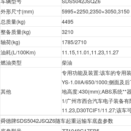
车辆型号
SDS5042JSQZ6
外形尺寸(mm)
5995×2250,2350×3050,3150
总质量(kg)
4495
整备质量(kg)
3210
轴荷(kg)
1785/2710
油耗(L/100Km)
11.15,11.01,11.23,11.27
燃油类型
柴油
专用功能及装置:该车的专用装置
YS-1.0IIA/650/1000
其他
地高度:430(mm);ABS系统*
1/广州市西合汽车电子装备有限公司;发
11.23,D30TCIF1/11.
舜德牌SDS5042JSQZ6随车起重运输车底盘参数
底盘型号
ZZ1048G17FB5