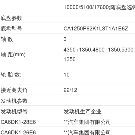
10000/5100/17600;
底盘参数
底盘型号
CA1250P62K1L3T1A1E6Z
轴 数
3
4350+1350,4800+1350,5300
轴 距(mm)
1350
轮 胎 数:
10
接近离去角
22/12
发动机参数
发动机型号
发动机生产企业
CA6DK1-28E6
**汽车集团有限公司
CA6DK1-26E6
**汽车集团有限公司