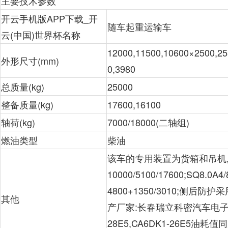
主要技术参数
开云手机版APP下载_开
随车起重运输车
云(中国)世界杯名称
12000,11500,10600×2500,2
外形尺寸(mm)
0,3980
总质量(kg)
25000
整备质量(kg)
17600,16100
轴荷(kg)
7000/18000(二轴组)
燃油类型
柴油
该车的专用装置为货箱和吊机,用于
10000/5100/17600;SQ8.0A
4800+1350/3010;侧后
其他
产厂家:长春瑞立科密汽车电子有限
28E5,CA6DK1-26E5油耗值