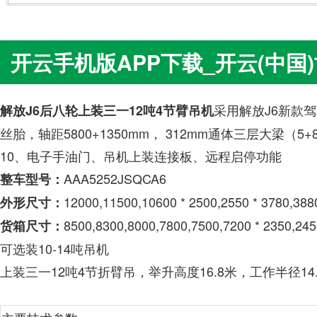
开云手机版APP下载_开云(中国
采用解放J6新款驾驶
解放J6后八轮上装三一12吨4节臂吊机
丝胎，轴距5800+1350mm， 312mm通体三层大
10、电子手油门、吊机上装连接板、远程启停功能
AAA5252JSQCA6
整车型号：
12000,11500,10600 * 2500,2550 * 3780,38
外形尺寸：
8500,8300,8000,7800,7500,7200 * 2350,245
货箱尺寸：
可选装10-14吨吊机
上装三一12吨4节折臂吊，举升高度16.8米，工作半径