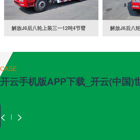
解放J6后八轮上装三一12吨4节臂
解放J6后八
CASE
开云手机版APP下载_开云(中国)
<
>
|