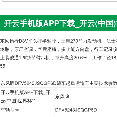
开云手机版APP下载_开云(中国
东风畅行D3V平头排半驾驶，玉柴270马力发动机，法士特9J
轮胎，原厂空调，气囊座椅，多功能方向盘，行车记录
上装骏通12吨5节臂吊机，举升高度20.6米，工作半径18
55
东风牌DFV5243JSQGP6D随车起重运输车主要技术参
开云手机版APP下载_开
东风牌
云(中国)世界杯**
车辆型号
DFV5243JSQGP6D